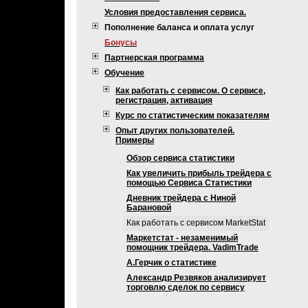
Условия предоставления сервиса.
Пополнение баланса и оплата услуг
Бонусы
Партнерская программа
Обучение
Как работать с сервисом. О сервисе,
регистрация, активация
Курс по статистическим показателям
Опыт других пользователей.
Примеры
Обзор сервиса статистики
Как увеличить прибыль трейдера с
помощью Сервиса Статистики
Дневник трейдера с Ниной
Барановой
Как работать с сервисом MarketStat
Маркетстат - незаменимый
помощник трейдера. VadimTrade
А.Герчик о статистике
Александр Резвяков анализирует
торговлю сделок по сервису