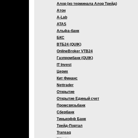
Алор (из терминала Алор Трейд)
Атон
A-Lab
ATAS
Альфа-банк
БКС
ВТБ24 (QUIK)
OnlineBroker VTB24
Газпромбанк (QUIK)
IT Invest
Церих
Кит Финанс
Nettrader
Открытие
Открытие Единый счет
Промсвязьбанк
Сбербанк
Тинькофф Банк
Трейд-Портал
Transaq