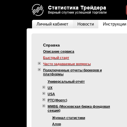
Личный кабинет
Новости
Инструкции
Справка
Описание сервиса
Быстрый старт
Часто задаваемые вопросы
Подключенные отчеты брокеров и
платформы
Универсальный отчёт
UX
USA
РТС(Фортс)
ММВБ (Московская биржа фондовая
секция)
Журнал статистики
Алор