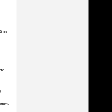
й на
.
его
т
платы.