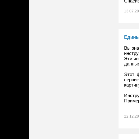
Спасиб
13.07.2
Едины
Вы зна
инстру
Эти ин
данные
Этот ф
сервис
картин
Инстр
Пример
22.12.2