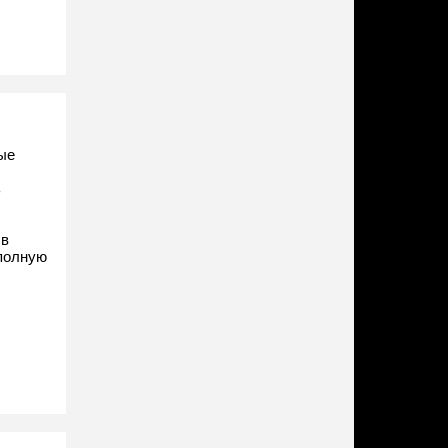
ые
ь
 в
 полную