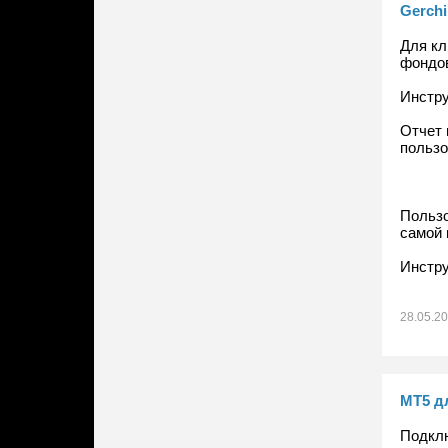
Gerchi
Для кл
фондо
Инстру
Отчет 
пользо
Пользо
самой 
Инстру
28.05.2
МТ5 д
Подклю