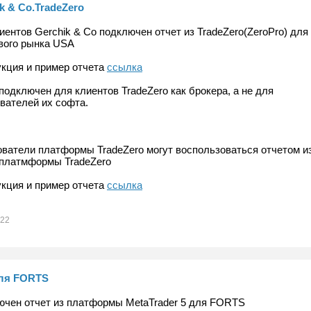
k & Co.TradeZero
иентов Gerchik & Co подключен отчет из TradeZero(ZeroPro) для
вого рынка USA
кция и пример отчета
ссылка
подключен для клиентов TradeZero как брокера, а не для
вателей их софта.
ватели платформы TradeZero могут воспользоваться отчетом и
платмформы TradeZero
кция и пример отчета
ссылка
022
ля FORTS
чен отчет из платформы MetaTrader 5 для FORTS