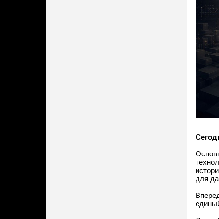
Сегод
Основн
технол
истори
для да
Вперед
единый