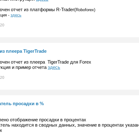
чен отчет из платформы R-Trader(
Roboforex)
ция -
здесь
020
из плеера TigerTrade
чен отчет из плеера TigerTrade для Forex
кция и пример отчета
здесь
020
атель просадки в %
ено отображение просадки в процентах
тель находится в сводных данных, значение в процентах указан
х