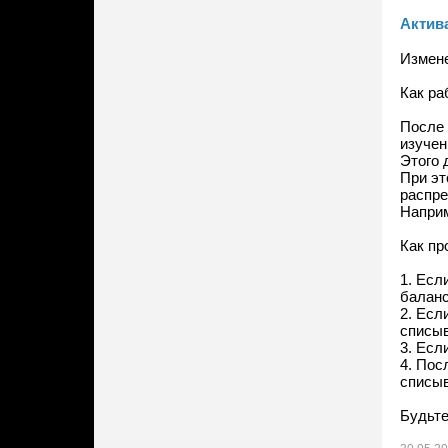
Актив
Измене
Как ра
После 
изучен
Этого 
При эт
распре
Наприм
Как пр
1. Есл
баланс
2. Есл
списыв
3. Есл
4. Пос
списыв
Будьте