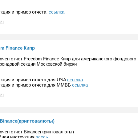
кция и пример отчета
ссылка
021
om Finance Кипр
чен отчет Freedom Finance Кипр для американского фондового
фондовой секции Московской биржи
кция и пример отчета для USA
ссылка
укция и пример отчета для ММВБ
ссылка
021
 Binance(криптовалюты)
чен отчет Binance(криптовалюты)
бная инструкция
здесь