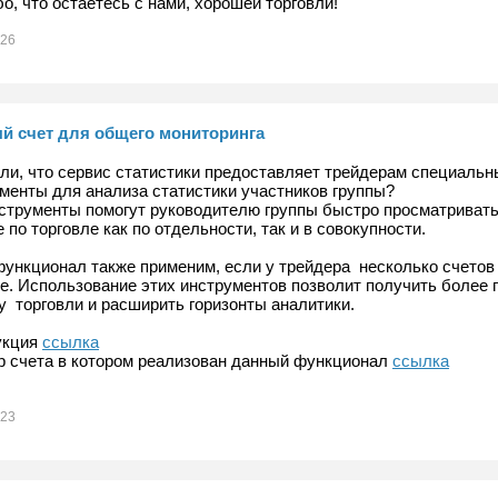
о, что остаетесь с нами, хорошей торговли!
026
й счет для общего мониторинга
ли, что сервис статистики предоставляет трейдерам специальн
менты для анализа статистики участников группы?
струменты помогут руководителю группы быстро просматриват
 по торговле как по отдельности, так и в совокупности.
ункционал также применим, если у трейдера несколько счетов
е. Использование этих инструментов позволит получить более
у торговли и расширить горизонты аналитики.
укция
ссылка
 счета в котором реализован данный функционал
ссылка
023