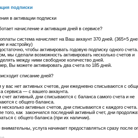
ация подписки
ния в активации подписки
ботает начисление и активация дней в сервисе?
оплаты система начисляет на Ваш аккаунт 370 дней. (365+5 дне
ие и настройку)
достаточно, чтобы активировать годовую подписку одного счета
ом, мы сделали возможность активировать несколько счетов и
делять между ними свободное количество дней.
ер, Вы можете активировать два счета по 185 дней.
оисходит списание дней?
и у вас нет активных счетов, дни ежедневно списываются с общ
а сервиса — с вашего аккаунта.
и счет активный, дни списываются с баланса самого счета и не
аются с общего баланса.
и несколько активных счетов, дни списываются с каждого счета.
ле того, как закончился последний активный счет, дни продолжа
аться с общего баланса (при их наличии).
 внимательны, услуга начинает предоставляться сразу после о