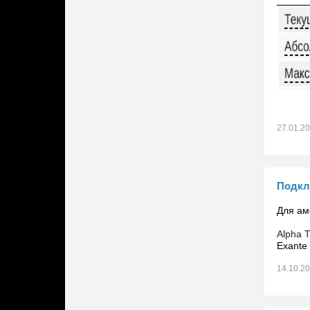
27.01.2
Подкл
Для ам
Alpha 
Exante
14.10.2