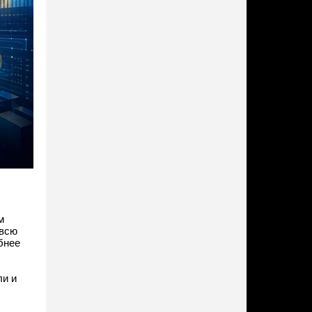
м
 всю
бнее
ли и