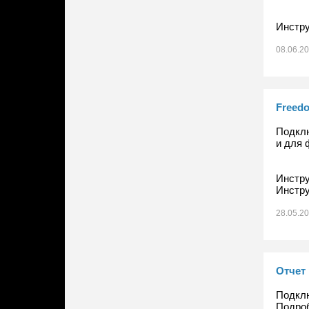
Инстру
08.06.2
Freed
Подклю
и для 
Инстру
Инстр
28.05.2
Отчет
Подклю
Подро