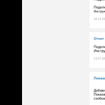
Подклю
Инструк
18.12.2
Отчет 
Подклю
Инстру
13.07.2
Показ
Добавл
Показа
скобка