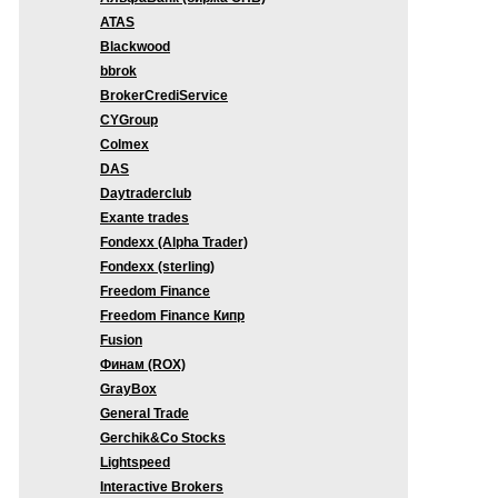
ATAS
Blackwood
bbrok
BrokerCrediService
CYGroup
Colmex
DAS
Daytraderclub
Exante trades
Fondexx (Alpha Trader)
Fondexx (sterling)
Freedom Finance
Freedom Finance Кипр
Fusion
Финам (ROX)
GrayBox
General Trade
Gerchik&Co Stocks
Lightspeed
Interactive Brokers