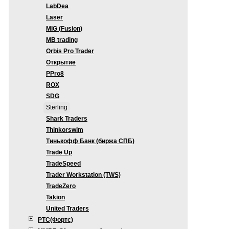
LabDea
Laser
MIG (Fusion)
MB trading
Orbis Pro Trader
Открытие
PPro8
ROX
SDG
Sterling
Shark Traders
Thinkorswim
Тинькофф Банк (биржа СПБ)
Trade Up
TradeSpeed
Trader Workstation (TWS)
TradeZero
Takion
United Traders
РТС(Фортс)