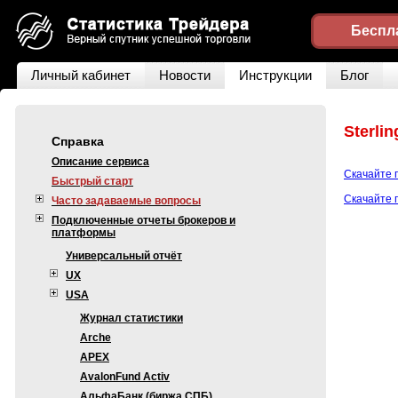
Беспл
Личный кабинет
Новости
Инструкции
Блог
Sterlin
Справка
Описание сервиса
Скачайте 
Быстрый старт
Скачайте 
Часто задаваемые вопросы
Подключенные отчеты брокеров и
платформы
Универсальный отчёт
UX
USA
Журнал статистики
Arche
APEX
AvalonFund Activ
АльфаБанк (биржа СПБ)