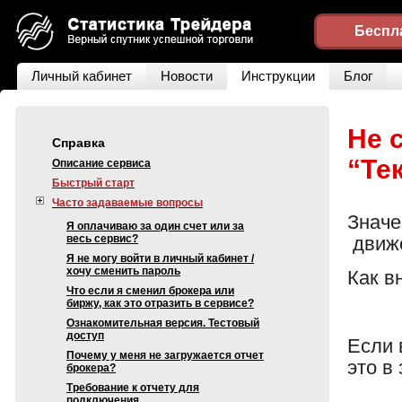
Беспл
Личный кабинет
Новости
Инструкции
Блог
Не 
Справка
“Те
Описание сервиса
Быстрый старт
Часто задаваемые вопросы
Значе
Я оплачиваю за один счет или за
весь сервис?
движе
Я не могу войти в личный кабинет /
хочу сменить пароль
Как в
Что если я сменил брокера или
биржу, как это отразить в сервисе?
Ознакомительная версия. Тестовый
доступ
Если 
Почему у меня не загружается отчет
это в
брокера?
Требование к отчету для
подключения