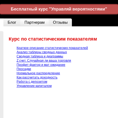
Бесплатный курс "Управляй вероятностями"
Блог
Партнерам
Отзывы
Курс по статистическим показателям
Краткое описание статистических показателей
Анализ таблицы сводных данных
Сводная таблица и диаграммы
Z счет. Случайная ли ваша торговля
Профит фактор и мат ожидание
Просадки
Нормальное распределение
Как расcчитать доходность
Работа с депозитом
Управление капиталом